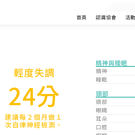
首頁
認識協會
活
精神與睡眠
輕度失調
精神
睡眠
24分
頭部
頭部
眼睛
建議每２個月做１
耳朵
次自律神經檢測。
口腔