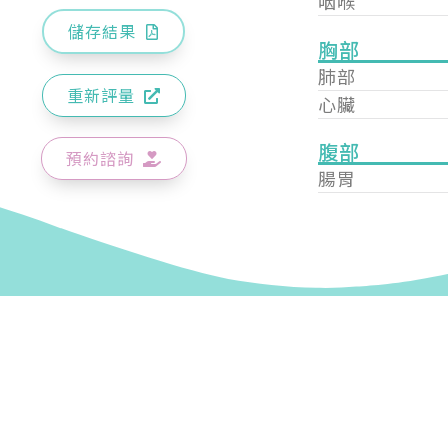
咽喉
儲存結果
胸部
肺部
重新評量
心臟
腹部
預約諮詢
腸胃