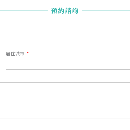
您已成功送出會員申請
預約諮詢
您好，您的會員申請，已成功送出，經本協會理事會審核
通過後即通知您進行繳費，繳費資訊如下
——
【會費】
個人會員:
入會費新臺幣1200元，於會員入會時繳納；常年會費1200
居住城市
元，於每年度繳納。
團體會員:
入會費新臺幣3000元，於會員入會時繳納；常年會費3000
元，於每年度繳納。
戶名: 社團法人台灣自律神經健康培訓暨發展協會
帳號: 003-03-501566-2
銀行: (013) 國泰世華 南京東路分行