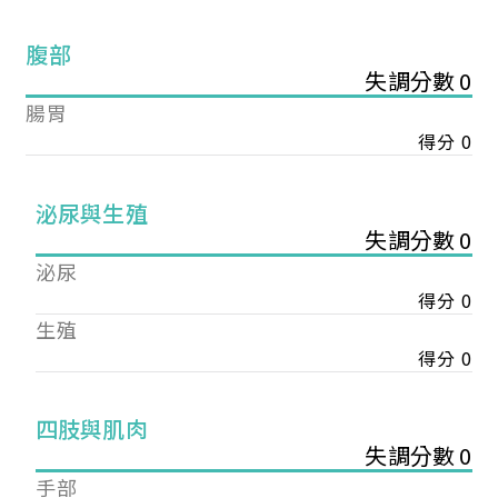
腹部
失調分數 0
腸胃
得分 0
泌尿與生殖
失調分數 0
泌尿
得分 0
生殖
得分 0
您已成功送出會員申請
四肢與肌肉
失調分數 0
您好，您的會員申請，已成功送出，經本協會理事
手部
會審核通過後即通知您進行繳費，繳費資訊如下