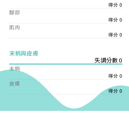
得分 0
——
腳部
【會費】
個人會員:
得分 0
入會費新臺幣1200元，於會員入會時繳納；常年會
肌肉
費1200元，於每年度繳納。
得分 0
團體會員:
入會費新臺幣3000元，於會員入會時繳納；常年會
末梢與皮膚
費3000元，於每年度繳納。
失調分數 0
末梢
戶名: 社團法人台灣自律神經健康培訓暨發展協會
得分 0
帳號: 003-03-501566-2
銀行: (013) 國泰世華 南京東路分行
皮膚
得分 0