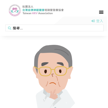
首頁
認識協會
活動消息
醫學新知
衛教專區
會員專區
聯絡我們
登入