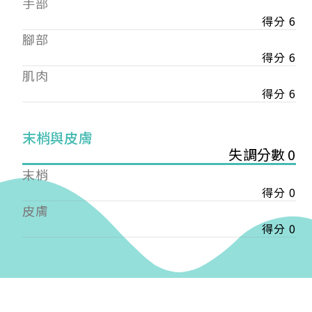
手部
會審核通過後即通知您進行繳費，繳費資訊如下
——
得分 6
【會費】
腳部
個人會員:
得分 6
入會費新臺幣1200元，於會員入會時繳納；常年會
肌肉
費1200元，於每年度繳納。
得分 6
團體會員:
入會費新臺幣3000元，於會員入會時繳納；常年會
末梢與皮膚
費3000元，於每年度繳納。
失調分數 0
戶名: 社團法人台灣自律神經健康培訓暨發展協會
末梢
帳號: 003-03-501566-2
得分 0
銀行: (013) 國泰世華 南京東路分行
皮膚
得分 0