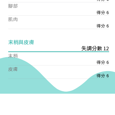
——
腳部
【會費】
得分 6
個人會員:
肌肉
入會費新臺幣1200元，於會員入會時繳納；常年會
費1200元，於每年度繳納。
得分 6
團體會員:
末梢與皮膚
入會費新臺幣3000元，於會員入會時繳納；常年會
失調分數 12
費3000元，於每年度繳納。
末梢
戶名: 社團法人台灣自律神經健康培訓暨發展協會
得分 6
帳號: 003-03-501566-2
皮膚
銀行: (013) 國泰世華 南京東路分行
得分 6