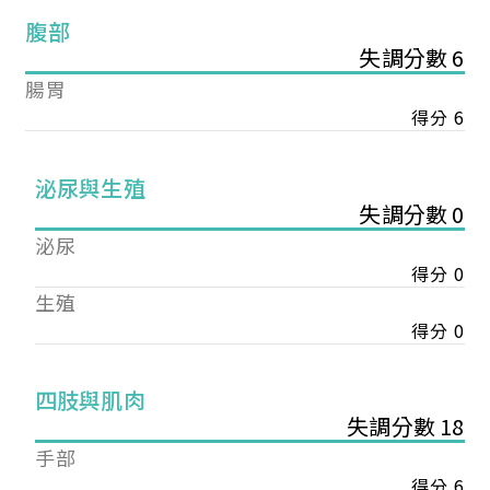
腹部
失調分數 6
腸胃
得分 6
泌尿與生殖
失調分數 0
泌尿
得分 0
生殖
得分 0
您已成功送出會員申請
四肢與肌肉
失調分數 18
您好，您的會員申請，已成功送出，經本協會理事
手部
會審核通過後即通知您進行繳費，繳費資訊如下
得分 6