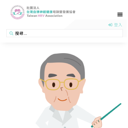
首頁
認識協會
活動消息
醫學新知
衛教專區
會員專區
聯絡我們
登入