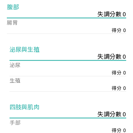
腹部
失調分數 0
腸胃
得分 0
泌尿與生殖
失調分數 0
泌尿
得分 0
生殖
得分 0
您已成功送出會員申請
四肢與肌肉
失調分數 0
手部
您好，您的會員申請，已成功送出，經本協會理事
會審核通過後即通知您進行繳費，繳費資訊如下
得分 0