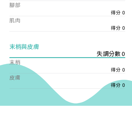
——
腳部
【會費】
得分 0
個人會員:
肌肉
入會費新臺幣1200元，於會員入會時繳納；常年會
得分 0
費1200元，於每年度繳納。
團體會員:
末梢與皮膚
入會費新臺幣3000元，於會員入會時繳納；常年會
失調分數 0
費3000元，於每年度繳納。
末梢
戶名: 社團法人台灣自律神經健康培訓暨發展協會
得分 0
帳號: 003-03-501566-2
皮膚
銀行: (013) 國泰世華 南京東路分行
得分 0