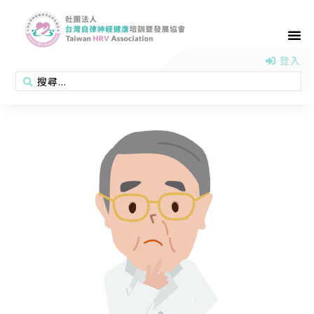
首頁
認識協會
活動消息
醫學新知
衛教專區
會員專區
聯絡我們
登入