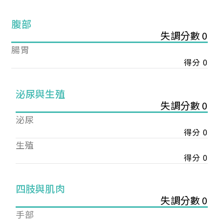
腹部
失調分數 0
腸胃
得分 0
泌尿與生殖
失調分數 0
泌尿
得分 0
生殖
得分 0
您已成功送出會員申請
四肢與肌肉
失調分數 0
您好，您的會員申請，已成功送出，經本協會理事
手部
會審核通過後即通知您進行繳費，繳費資訊如下