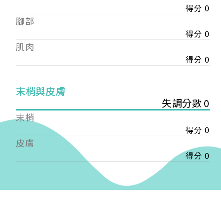
得分 0
——
腳部
【會費】
個人會員:
得分 0
入會費新臺幣1200元，於會員入會時繳納；常年會
肌肉
費1200元，於每年度繳納。
得分 0
團體會員:
入會費新臺幣3000元，於會員入會時繳納；常年會
末梢與皮膚
費3000元，於每年度繳納。
失調分數 0
末梢
戶名: 社團法人台灣自律神經健康培訓暨發展協會
得分 0
帳號: 003-03-501566-2
銀行: (013) 國泰世華 南京東路分行
皮膚
得分 0