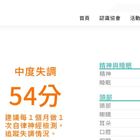
首頁
認識協會
活
精神與睡眠
中度失調
精神
54分
睡眠
頭部
頭部
眼睛
建議每１個月做１
耳朵
次自律神經檢測，
口腔
追蹤失調情況。