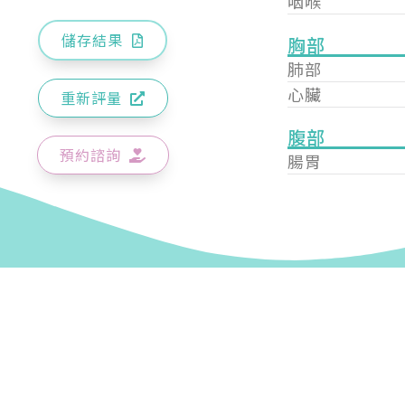
咽喉
儲存結果
胸部
肺部
心臟
重新評量
腹部
預約諮詢
腸胃