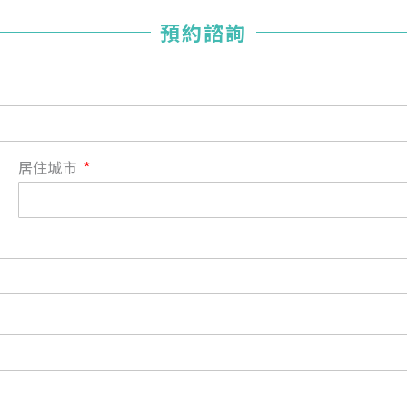
您已成功送出會員申請
預約諮詢
您好，您的會員申請，已成功送出，經本協會理事會審核
通過後即通知您進行繳費，繳費資訊如下
——
【會費】
個人會員:
入會費新臺幣1200元，於會員入會時繳納；常年會費1200
居住城市
元，於每年度繳納。
團體會員:
入會費新臺幣3000元，於會員入會時繳納；常年會費3000
元，於每年度繳納。
戶名: 社團法人台灣自律神經健康培訓暨發展協會
帳號: 003-03-501566-2
銀行: (013) 國泰世華 南京東路分行