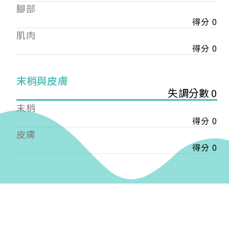
——
腳部
【會費】
得分 0
個人會員:
肌肉
入會費新臺幣1200元，於會員入會時繳納；常年會
得分 0
費1200元，於每年度繳納。
團體會員:
末梢與皮膚
入會費新臺幣3000元，於會員入會時繳納；常年會
失調分數 0
費3000元，於每年度繳納。
末梢
戶名: 社團法人台灣自律神經健康培訓暨發展協會
得分 0
帳號: 003-03-501566-2
皮膚
銀行: (013) 國泰世華 南京東路分行
得分 0