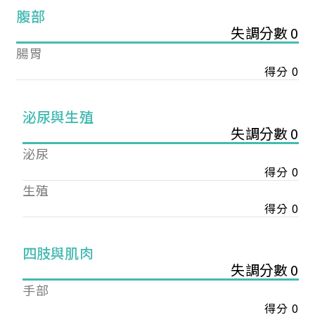
腹部
失調分數 0
腸胃
得分 0
泌尿與生殖
失調分數 0
泌尿
得分 0
生殖
得分 0
您已成功送出會員申請
四肢與肌肉
失調分數 0
手部
您好，您的會員申請，已成功送出，經本協會理事
會審核通過後即通知您進行繳費，繳費資訊如下
得分 0