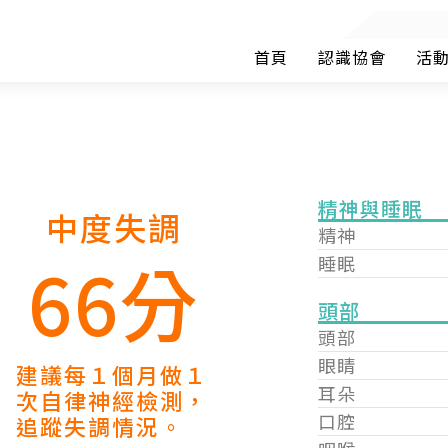
首頁
認識協會
活
精神與睡眠
中度失調
精神
66分
睡眠
頭部
頭部
眼睛
建議每１個月做１
耳朵
次自律神經檢測，
口腔
追蹤失調情況。