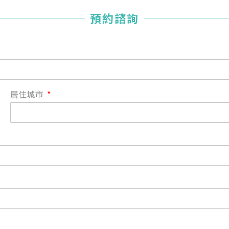
您已成功送出會員申請
預約諮詢
您好，您的會員申請，已成功送出，經本協會理事會審核
通過後即通知您進行繳費，繳費資訊如下
——
【會費】
個人會員:
入會費新臺幣1200元，於會員入會時繳納；常年會費1200
居住城市
元，於每年度繳納。
團體會員:
入會費新臺幣3000元，於會員入會時繳納；常年會費3000
元，於每年度繳納。
戶名: 社團法人台灣自律神經健康培訓暨發展協會
帳號: 003-03-501566-2
銀行: (013) 國泰世華 南京東路分行