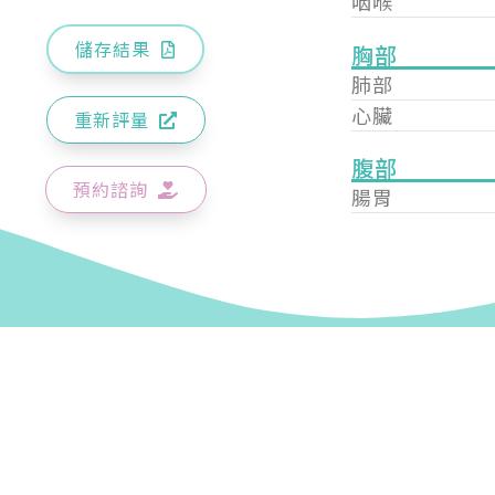
咽喉
儲存結果
胸部
肺部
心臟
重新評量
腹部
預約諮詢
腸胃