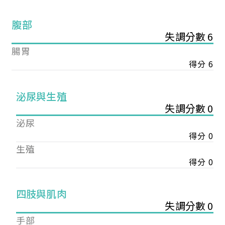
腹部
失調分數 6
腸胃
得分 6
泌尿與生殖
失調分數 0
泌尿
得分 0
生殖
得分 0
您已成功送出會員申請
四肢與肌肉
失調分數 0
您好，您的會員申請，已成功送出，經本協會理事
手部
會審核通過後即通知您進行繳費，繳費資訊如下