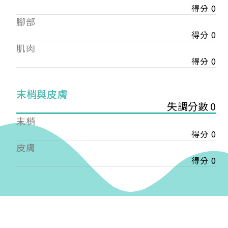
得分 0
——
腳部
【會費】
個人會員:
得分 0
入會費新臺幣1200元，於會員入會時繳納；常年會
肌肉
費1200元，於每年度繳納。
得分 0
團體會員:
入會費新臺幣3000元，於會員入會時繳納；常年會
末梢與皮膚
費3000元，於每年度繳納。
失調分數 0
末梢
戶名: 社團法人台灣自律神經健康培訓暨發展協會
得分 0
帳號: 003-03-501566-2
銀行: (013) 國泰世華 南京東路分行
皮膚
得分 0