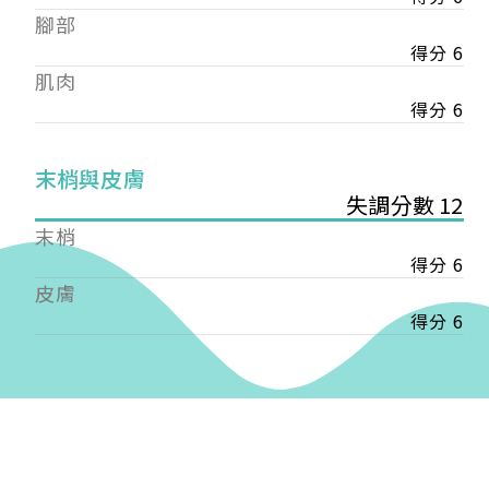
——
腳部
【會費】
得分 6
個人會員:
肌肉
入會費新臺幣1200元，於會員入會時繳納；常年會
費1200元，於每年度繳納。
得分 6
團體會員:
末梢與皮膚
入會費新臺幣3000元，於會員入會時繳納；常年會
失調分數 12
費3000元，於每年度繳納。
末梢
戶名: 社團法人台灣自律神經健康培訓暨發展協會
得分 6
帳號: 003-03-501566-2
皮膚
銀行: (013) 國泰世華 南京東路分行
得分 6