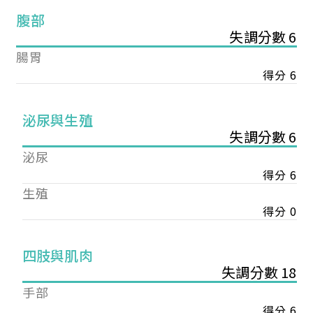
腹部
失調分數 6
腸胃
得分 6
泌尿與生殖
失調分數 6
泌尿
得分 6
生殖
得分 0
您已成功送出會員申請
四肢與肌肉
失調分數 18
您好，您的會員申請，已成功送出，經本協會理事
手部
會審核通過後即通知您進行繳費，繳費資訊如下
得分 6