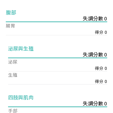
腹部
失調分數 0
腸胃
得分 0
泌尿與生殖
失調分數 0
泌尿
得分 0
生殖
得分 0
您已成功送出會員申請
四肢與肌肉
失調分數 0
您好，您的會員申請，已成功送出，經本協會理事
手部
會審核通過後即通知您進行繳費，繳費資訊如下