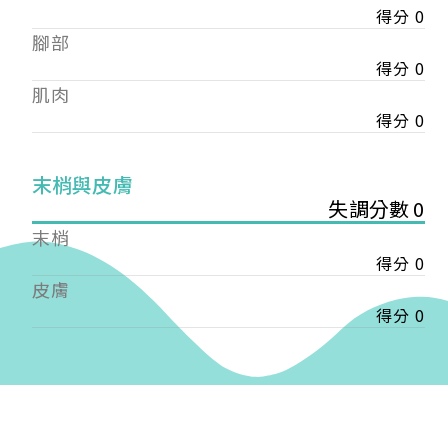
得分 0
——
腳部
【會費】
個人會員:
得分 0
入會費新臺幣1200元，於會員入會時繳納；常年會
肌肉
費1200元，於每年度繳納。
得分 0
團體會員:
入會費新臺幣3000元，於會員入會時繳納；常年會
末梢與皮膚
費3000元，於每年度繳納。
失調分數 0
末梢
戶名: 社團法人台灣自律神經健康培訓暨發展協會
得分 0
帳號: 003-03-501566-2
銀行: (013) 國泰世華 南京東路分行
皮膚
得分 0