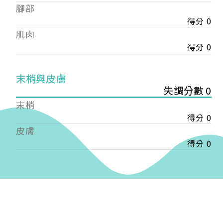
——
腳部
【會費】
得分 0
個人會員:
肌肉
入會費新臺幣1200元，於會員入會時繳納；常年會
得分 0
費1200元，於每年度繳納。
團體會員:
末梢與皮膚
入會費新臺幣3000元，於會員入會時繳納；常年會
失調分數 0
費3000元，於每年度繳納。
末梢
戶名: 社團法人台灣自律神經健康培訓暨發展協會
得分 0
帳號: 003-03-501566-2
皮膚
銀行: (013) 國泰世華 南京東路分行
得分 0