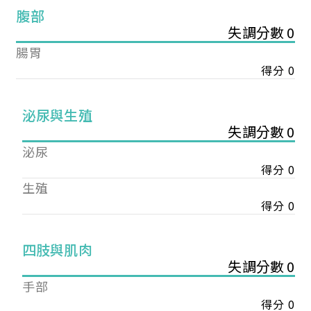
腹部
失調分數 0
腸胃
得分 0
泌尿與生殖
失調分數 0
泌尿
得分 0
生殖
得分 0
您已成功送出會員申請
四肢與肌肉
失調分數 0
手部
您好，您的會員申請，已成功送出，經本協會理事
會審核通過後即通知您進行繳費，繳費資訊如下
得分 0