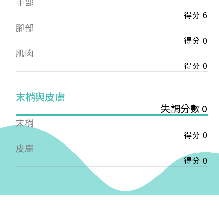
手部
會審核通過後即通知您進行繳費，繳費資訊如下
——
得分 6
【會費】
腳部
個人會員:
得分 0
入會費新臺幣1200元，於會員入會時繳納；常年會
肌肉
費1200元，於每年度繳納。
得分 0
團體會員:
入會費新臺幣3000元，於會員入會時繳納；常年會
末梢與皮膚
費3000元，於每年度繳納。
失調分數 0
戶名: 社團法人台灣自律神經健康培訓暨發展協會
末梢
帳號: 003-03-501566-2
得分 0
銀行: (013) 國泰世華 南京東路分行
皮膚
得分 0