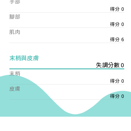
手部
會審核通過後即通知您進行繳費，繳費資訊如下
——
得分 0
【會費】
腳部
個人會員:
得分 0
入會費新臺幣1200元，於會員入會時繳納；常年會
肌肉
費1200元，於每年度繳納。
得分 6
團體會員:
入會費新臺幣3000元，於會員入會時繳納；常年會
末梢與皮膚
費3000元，於每年度繳納。
失調分數 0
戶名: 社團法人台灣自律神經健康培訓暨發展協會
末梢
帳號: 003-03-501566-2
得分 0
銀行: (013) 國泰世華 南京東路分行
皮膚
得分 0