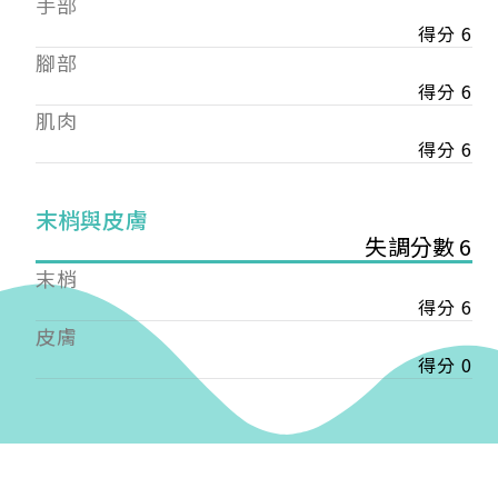
手部
會審核通過後即通知您進行繳費，繳費資訊如下
——
得分 6
【會費】
腳部
個人會員:
得分 6
入會費新臺幣1200元，於會員入會時繳納；常年會
肌肉
費1200元，於每年度繳納。
得分 6
團體會員:
入會費新臺幣3000元，於會員入會時繳納；常年會
末梢與皮膚
費3000元，於每年度繳納。
失調分數 6
戶名: 社團法人台灣自律神經健康培訓暨發展協會
末梢
帳號: 003-03-501566-2
得分 6
銀行: (013) 國泰世華 南京東路分行
皮膚
得分 0