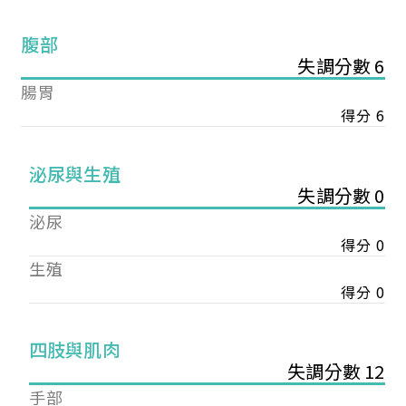
腹部
失調分數 6
腸胃
得分 6
泌尿與生殖
失調分數 0
泌尿
得分 0
生殖
得分 0
您已成功送出會員申請
四肢與肌肉
失調分數 12
您好，您的會員申請，已成功送出，經本協會理事
手部
會審核通過後即通知您進行繳費，繳費資訊如下