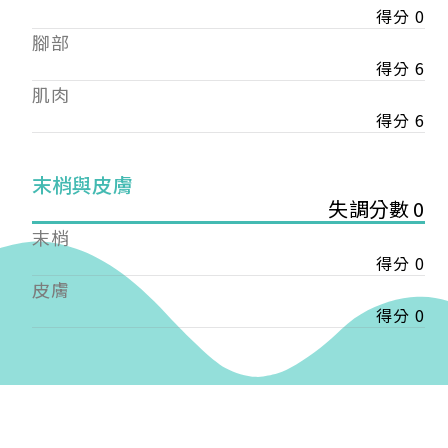
得分 0
——
腳部
【會費】
個人會員:
得分 6
入會費新臺幣1200元，於會員入會時繳納；常年會
肌肉
費1200元，於每年度繳納。
得分 6
團體會員:
入會費新臺幣3000元，於會員入會時繳納；常年會
末梢與皮膚
費3000元，於每年度繳納。
失調分數 0
末梢
戶名: 社團法人台灣自律神經健康培訓暨發展協會
得分 0
帳號: 003-03-501566-2
銀行: (013) 國泰世華 南京東路分行
皮膚
得分 0