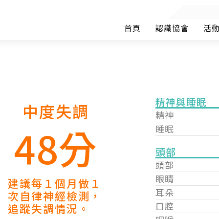
首頁
認識協會
活
精神與睡眠
中度失調
精神
48分
睡眠
頭部
頭部
眼睛
建議每１個月做１
耳朵
次自律神經檢測，
口腔
追蹤失調情況。