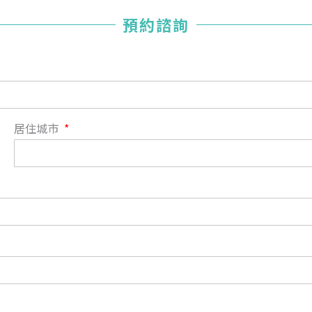
您已成功送出會員申請
預約諮詢
您好，您的會員申請，已成功送出，經本協會理事會審核
通過後即通知您進行繳費，繳費資訊如下
——
【會費】
個人會員:
入會費新臺幣1200元，於會員入會時繳納；常年會費1200
居住城市
元，於每年度繳納。
團體會員:
入會費新臺幣3000元，於會員入會時繳納；常年會費3000
元，於每年度繳納。
戶名: 社團法人台灣自律神經健康培訓暨發展協會
帳號: 003-03-501566-2
銀行: (013) 國泰世華 南京東路分行