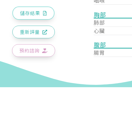
咽喉
儲存結果
胸部
肺部
心臟
重新評量
腹部
預約諮詢
腸胃