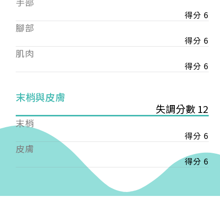
手部
會審核通過後即通知您進行繳費，繳費資訊如下
——
得分 6
【會費】
腳部
個人會員:
得分 6
入會費新臺幣1200元，於會員入會時繳納；常年會
肌肉
費1200元，於每年度繳納。
得分 6
團體會員:
入會費新臺幣3000元，於會員入會時繳納；常年會
末梢與皮膚
費3000元，於每年度繳納。
失調分數 12
戶名: 社團法人台灣自律神經健康培訓暨發展協會
末梢
帳號: 003-03-501566-2
得分 6
銀行: (013) 國泰世華 南京東路分行
皮膚
得分 6