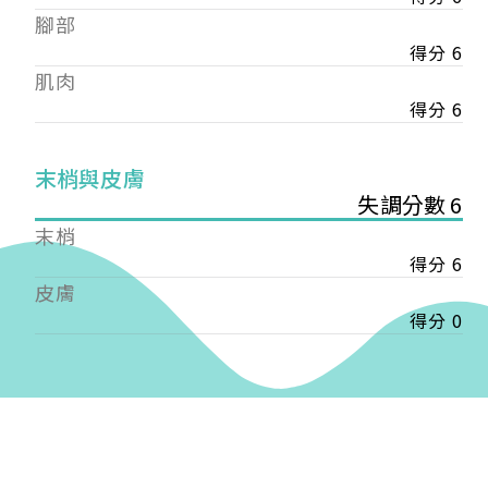
——
腳部
【會費】
得分 6
個人會員:
肌肉
入會費新臺幣1200元，於會員入會時繳納；常年會
費1200元，於每年度繳納。
得分 6
團體會員:
末梢與皮膚
入會費新臺幣3000元，於會員入會時繳納；常年會
失調分數 6
費3000元，於每年度繳納。
末梢
戶名: 社團法人台灣自律神經健康培訓暨發展協會
得分 6
帳號: 003-03-501566-2
皮膚
銀行: (013) 國泰世華 南京東路分行
得分 0