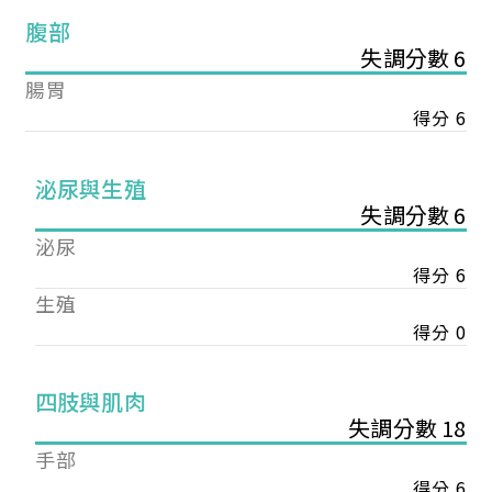
腹部
失調分數 6
腸胃
得分 6
泌尿與生殖
失調分數 6
泌尿
得分 6
生殖
得分 0
您已成功送出會員申請
四肢與肌肉
失調分數 18
您好，您的會員申請，已成功送出，經本協會理事
手部
會審核通過後即通知您進行繳費，繳費資訊如下
得分 6