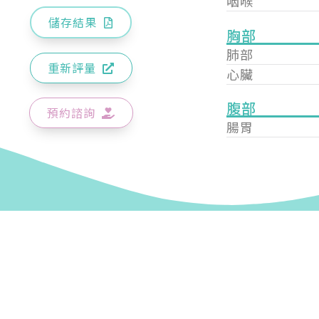
咽喉
儲存結果
胸部
肺部
重新評量
心臟
腹部
預約諮詢
腸胃