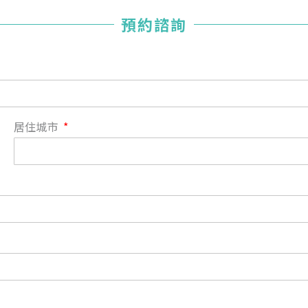
您已成功送出會員申請
預約諮詢
您好，您的會員申請，已成功送出，經本協會理事會審核
通過後即通知您進行繳費，繳費資訊如下
——
【會費】
個人會員:
入會費新臺幣1200元，於會員入會時繳納；常年會費1200
居住城市
元，於每年度繳納。
團體會員:
入會費新臺幣3000元，於會員入會時繳納；常年會費3000
元，於每年度繳納。
戶名: 社團法人台灣自律神經健康培訓暨發展協會
帳號: 003-03-501566-2
銀行: (013) 國泰世華 南京東路分行