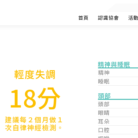
首頁
認識協會
活
精神與睡眠
輕度失調
精神
睡眠
18分
頭部
頭部
眼睛
建議每２個月做１
耳朵
次自律神經檢測。
口腔