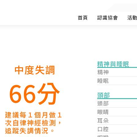
首頁
認識協會
活
精神與睡眠
中度失調
精神
66分
睡眠
頭部
頭部
眼睛
建議每１個月做１
耳朵
次自律神經檢測，
口腔
追蹤失調情況。