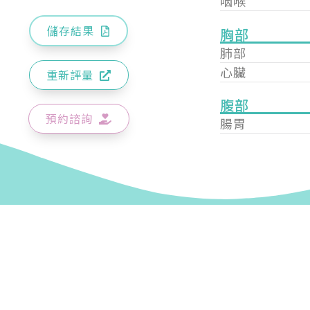
咽喉
儲存結果
胸部
肺部
心臟
重新評量
腹部
預約諮詢
腸胃