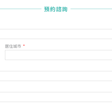
您已成功送出會員申請
預約諮詢
您好，您的會員申請，已成功送出，經本協會理事會審核
通過後即通知您進行繳費，繳費資訊如下
——
【會費】
個人會員:
入會費新臺幣1200元，於會員入會時繳納；常年會費1200
居住城市
元，於每年度繳納。
團體會員:
入會費新臺幣3000元，於會員入會時繳納；常年會費3000
元，於每年度繳納。
戶名: 社團法人台灣自律神經健康培訓暨發展協會
帳號: 003-03-501566-2
銀行: (013) 國泰世華 南京東路分行