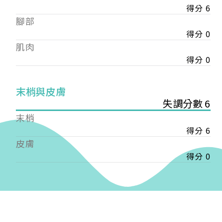
得分 6
——
腳部
【會費】
個人會員:
得分 0
入會費新臺幣1200元，於會員入會時繳納；常年會
肌肉
費1200元，於每年度繳納。
得分 0
團體會員:
入會費新臺幣3000元，於會員入會時繳納；常年會
末梢與皮膚
費3000元，於每年度繳納。
失調分數 6
末梢
戶名: 社團法人台灣自律神經健康培訓暨發展協會
得分 6
帳號: 003-03-501566-2
銀行: (013) 國泰世華 南京東路分行
皮膚
得分 0