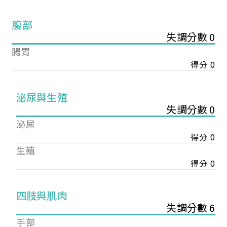
腹部
失調分數 0
腸胃
得分 0
泌尿與生殖
失調分數 0
泌尿
得分 0
生殖
得分 0
您已成功送出會員申請
四肢與肌肉
失調分數 6
您好，您的會員申請，已成功送出，經本協會理事
手部
會審核通過後即通知您進行繳費，繳費資訊如下