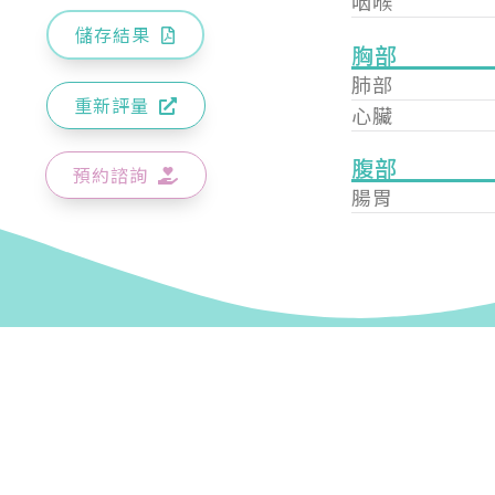
咽喉
儲存結果
胸部
肺部
重新評量
心臟
腹部
預約諮詢
腸胃