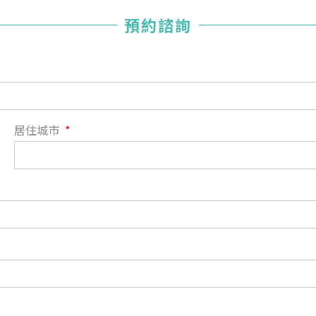
您已成功送出會員申請
預約諮詢
您好，您的會員申請，已成功送出，經本協會理事會審核
通過後即通知您進行繳費，繳費資訊如下
——
【會費】
個人會員:
入會費新臺幣1200元，於會員入會時繳納；常年會費1200
居住城市
元，於每年度繳納。
團體會員:
入會費新臺幣3000元，於會員入會時繳納；常年會費3000
元，於每年度繳納。
戶名: 社團法人台灣自律神經健康培訓暨發展協會
帳號: 003-03-501566-2
銀行: (013) 國泰世華 南京東路分行