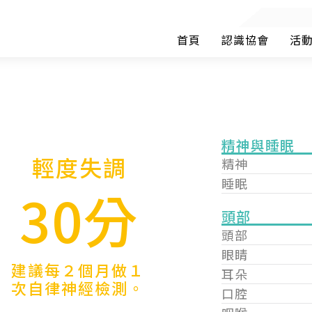
首頁
認識協會
活
精神與睡眠
輕度失調
精神
睡眠
30分
頭部
頭部
眼睛
建議每２個月做１
耳朵
次自律神經檢測。
口腔