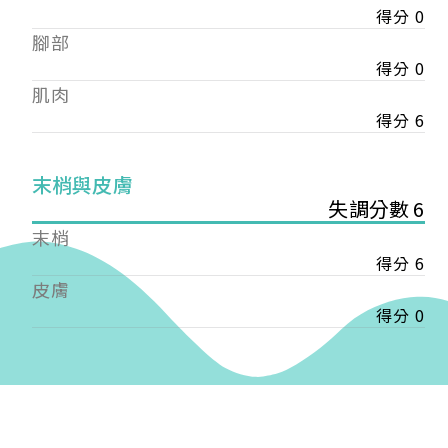
得分 0
——
腳部
【會費】
個人會員:
得分 0
入會費新臺幣1200元，於會員入會時繳納；常年會
肌肉
費1200元，於每年度繳納。
得分 6
團體會員:
入會費新臺幣3000元，於會員入會時繳納；常年會
末梢與皮膚
費3000元，於每年度繳納。
失調分數 6
末梢
戶名: 社團法人台灣自律神經健康培訓暨發展協會
得分 6
帳號: 003-03-501566-2
銀行: (013) 國泰世華 南京東路分行
皮膚
得分 0