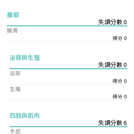
腹部
失調分數 0
腸胃
得分 0
泌尿與生殖
失調分數 0
泌尿
得分 0
生殖
得分 0
您已成功送出會員申請
四肢與肌肉
失調分數 6
您好，您的會員申請，已成功送出，經本協會理事
手部
會審核通過後即通知您進行繳費，繳費資訊如下