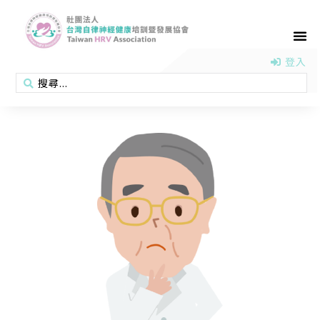
首頁
認識協會
活動消息
醫學新知
衛教專區
會員專區
聯絡我們
登入