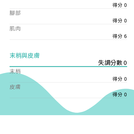
得分 0
——
腳部
【會費】
個人會員:
得分 0
入會費新臺幣1200元，於會員入會時繳納；常年會
肌肉
費1200元，於每年度繳納。
得分 6
團體會員:
入會費新臺幣3000元，於會員入會時繳納；常年會
末梢與皮膚
費3000元，於每年度繳納。
失調分數 0
末梢
戶名: 社團法人台灣自律神經健康培訓暨發展協會
得分 0
帳號: 003-03-501566-2
銀行: (013) 國泰世華 南京東路分行
皮膚
得分 0