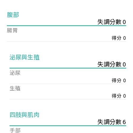
腹部
失調分數 0
腸胃
得分 0
泌尿與生殖
失調分數 0
泌尿
得分 0
生殖
得分 0
您已成功送出會員申請
四肢與肌肉
失調分數 6
您好，您的會員申請，已成功送出，經本協會理事
手部
會審核通過後即通知您進行繳費，繳費資訊如下