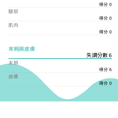
得分 0
——
腳部
【會費】
個人會員:
得分 0
入會費新臺幣1200元，於會員入會時繳納；常年會
肌肉
費1200元，於每年度繳納。
得分 0
團體會員:
入會費新臺幣3000元，於會員入會時繳納；常年會
末梢與皮膚
費3000元，於每年度繳納。
失調分數 6
末梢
戶名: 社團法人台灣自律神經健康培訓暨發展協會
得分 6
帳號: 003-03-501566-2
銀行: (013) 國泰世華 南京東路分行
皮膚
得分 0