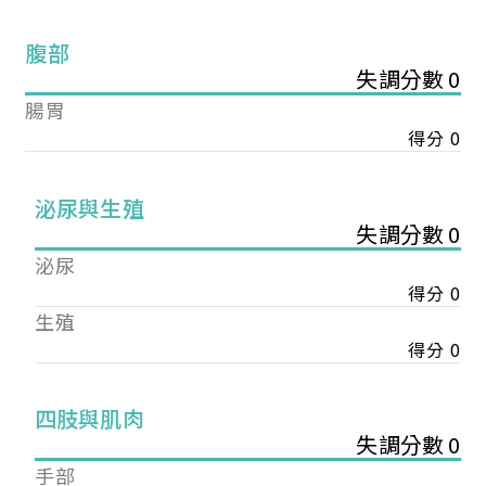
腹部
失調分數 0
腸胃
得分 0
泌尿與生殖
失調分數 0
泌尿
得分 0
生殖
得分 0
您已成功送出會員申請
四肢與肌肉
失調分數 0
您好，您的會員申請，已成功送出，經本協會理事
手部
會審核通過後即通知您進行繳費，繳費資訊如下