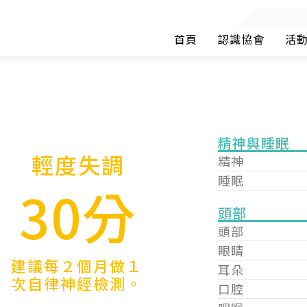
首頁
認識協會
活
精神與睡眠
輕度失調
精神
睡眠
30分
頭部
頭部
眼睛
建議每２個月做１
耳朵
次自律神經檢測。
口腔