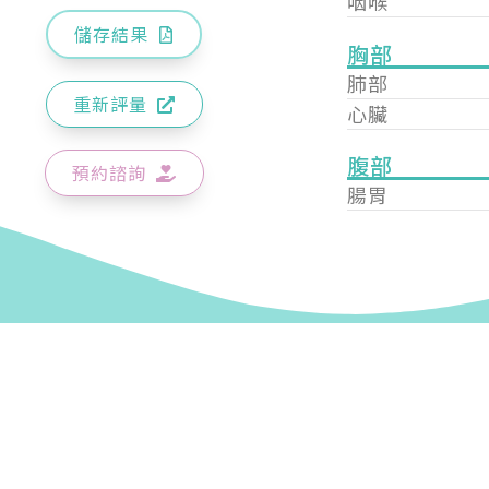
咽喉
儲存結果
胸部
肺部
重新評量
心臟
腹部
預約諮詢
腸胃