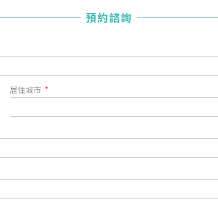
您已成功送出會員申請
預約諮詢
您好，您的會員申請，已成功送出，經本協會理事會審核
通過後即通知您進行繳費，繳費資訊如下
——
【會費】
個人會員:
入會費新臺幣1200元，於會員入會時繳納；常年會費1200
居住城市
元，於每年度繳納。
團體會員:
入會費新臺幣3000元，於會員入會時繳納；常年會費3000
元，於每年度繳納。
戶名: 社團法人台灣自律神經健康培訓暨發展協會
帳號: 003-03-501566-2
銀行: (013) 國泰世華 南京東路分行