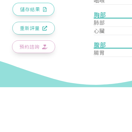
咽喉
儲存結果
胸部
肺部
重新評量
心臟
腹部
預約諮詢
腸胃