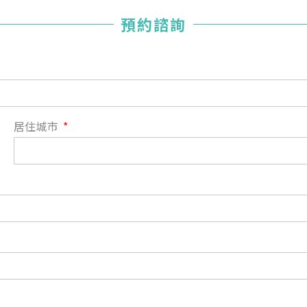
您已成功送出會員申請
預約諮詢
您好，您的會員申請，已成功送出，經本協會理事會審核
通過後即通知您進行繳費，繳費資訊如下
——
【會費】
個人會員:
入會費新臺幣1200元，於會員入會時繳納；常年會費1200
居住城市
元，於每年度繳納。
團體會員:
入會費新臺幣3000元，於會員入會時繳納；常年會費3000
元，於每年度繳納。
戶名: 社團法人台灣自律神經健康培訓暨發展協會
帳號: 003-03-501566-2
銀行: (013) 國泰世華 南京東路分行