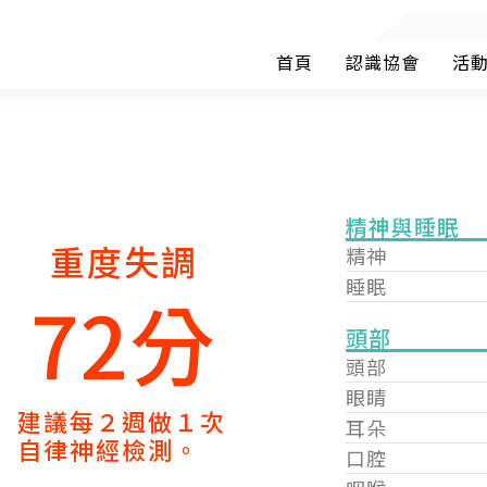
首頁
認識協會
活
精神與睡眠
重度失調
精神
睡眠
72分
頭部
頭部
眼睛
建議每２週做１次
耳朵
自律神經檢測。
口腔