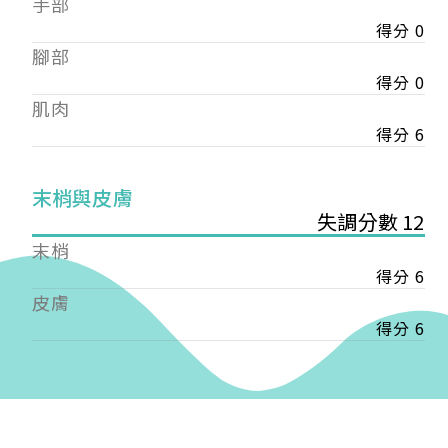
手部
會審核通過後即通知您進行繳費，繳費資訊如下
——
得分 0
【會費】
腳部
個人會員:
得分 0
入會費新臺幣1200元，於會員入會時繳納；常年會
肌肉
費1200元，於每年度繳納。
得分 6
團體會員:
入會費新臺幣3000元，於會員入會時繳納；常年會
末梢與皮膚
費3000元，於每年度繳納。
失調分數 12
戶名: 社團法人台灣自律神經健康培訓暨發展協會
末梢
帳號: 003-03-501566-2
得分 6
銀行: (013) 國泰世華 南京東路分行
皮膚
得分 6