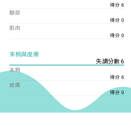
得分 6
——
腳部
【會費】
個人會員:
得分 0
入會費新臺幣1200元，於會員入會時繳納；常年會
肌肉
費1200元，於每年度繳納。
得分 0
團體會員:
入會費新臺幣3000元，於會員入會時繳納；常年會
末梢與皮膚
費3000元，於每年度繳納。
失調分數 6
末梢
戶名: 社團法人台灣自律神經健康培訓暨發展協會
得分 6
帳號: 003-03-501566-2
銀行: (013) 國泰世華 南京東路分行
皮膚
得分 0