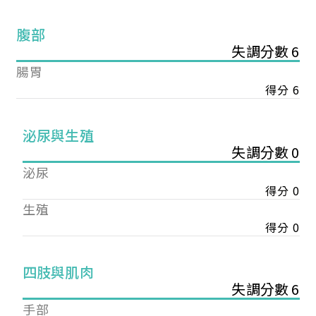
腹部
失調分數 6
腸胃
得分 6
泌尿與生殖
失調分數 0
泌尿
得分 0
生殖
得分 0
您已成功送出會員申請
四肢與肌肉
失調分數 6
您好，您的會員申請，已成功送出，經本協會理事
手部
會審核通過後即通知您進行繳費，繳費資訊如下