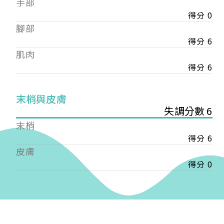
手部
會審核通過後即通知您進行繳費，繳費資訊如下
——
得分 0
【會費】
腳部
個人會員:
得分 6
入會費新臺幣1200元，於會員入會時繳納；常年會
肌肉
費1200元，於每年度繳納。
得分 6
團體會員:
入會費新臺幣3000元，於會員入會時繳納；常年會
末梢與皮膚
費3000元，於每年度繳納。
失調分數 6
戶名: 社團法人台灣自律神經健康培訓暨發展協會
末梢
帳號: 003-03-501566-2
得分 6
銀行: (013) 國泰世華 南京東路分行
皮膚
得分 0