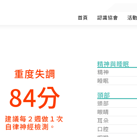
首頁
認識協會
活
精神與睡眠
重度失調
精神
睡眠
84分
頭部
頭部
眼睛
建議每２週做１次
耳朵
自律神經檢測。
口腔