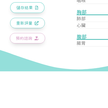
咽喉
儲存結果
胸部
肺部
重新評量
心臟
腹部
預約諮詢
腸胃