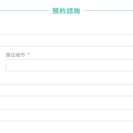
您已成功送出會員申請
預約諮詢
您好，您的會員申請，已成功送出，經本協會理事會審核
通過後即通知您進行繳費，繳費資訊如下
——
【會費】
個人會員:
入會費新臺幣1200元，於會員入會時繳納；常年會費1200
居住城市
元，於每年度繳納。
團體會員:
入會費新臺幣3000元，於會員入會時繳納；常年會費3000
元，於每年度繳納。
戶名: 社團法人台灣自律神經健康培訓暨發展協會
帳號: 003-03-501566-2
銀行: (013) 國泰世華 南京東路分行