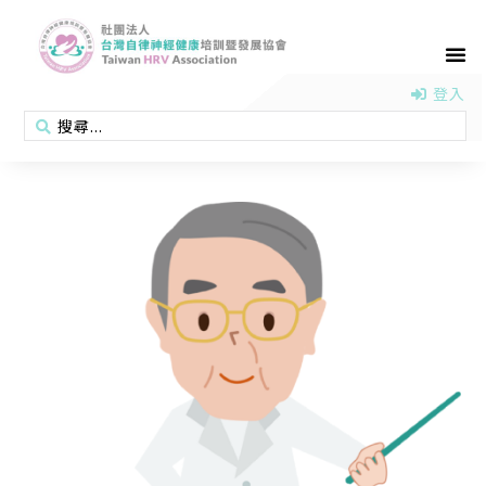
首頁
認識協會
活動消息
醫學新知
衛教專區
會員專區
聯絡我們
登入