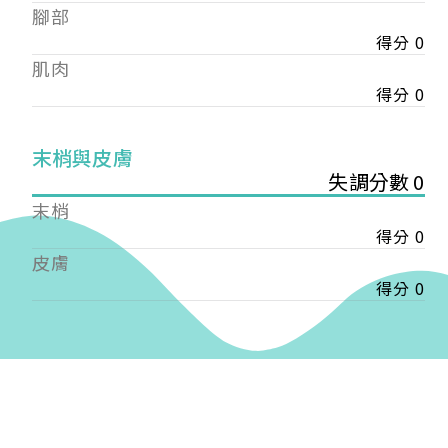
——
腳部
【會費】
得分 0
個人會員:
肌肉
入會費新臺幣1200元，於會員入會時繳納；常年會
得分 0
費1200元，於每年度繳納。
團體會員:
末梢與皮膚
入會費新臺幣3000元，於會員入會時繳納；常年會
失調分數 0
費3000元，於每年度繳納。
末梢
戶名: 社團法人台灣自律神經健康培訓暨發展協會
得分 0
帳號: 003-03-501566-2
皮膚
銀行: (013) 國泰世華 南京東路分行
得分 0