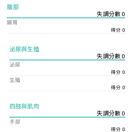
腹部
失調分數 0
腸胃
得分 0
泌尿與生殖
失調分數 0
泌尿
得分 0
生殖
得分 0
您已成功送出會員申請
四肢與肌肉
失調分數 0
手部
您好，您的會員申請，已成功送出，經本協會理事
會審核通過後即通知您進行繳費，繳費資訊如下
得分 0