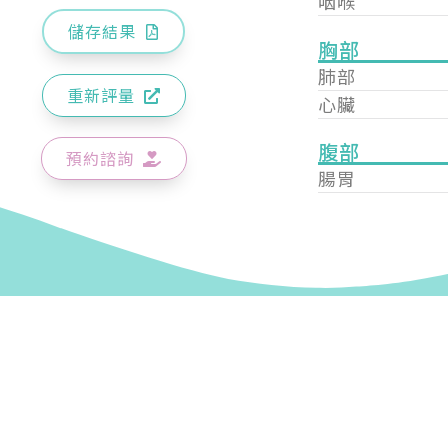
咽喉
儲存結果
胸部
肺部
重新評量
心臟
腹部
預約諮詢
腸胃