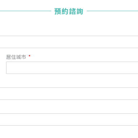
您已成功送出會員申請
預約諮詢
您好，您的會員申請，已成功送出，經本協會理事會審核
通過後即通知您進行繳費，繳費資訊如下
——
【會費】
個人會員:
入會費新臺幣1200元，於會員入會時繳納；常年會費1200
居住城市
元，於每年度繳納。
團體會員:
入會費新臺幣3000元，於會員入會時繳納；常年會費3000
元，於每年度繳納。
戶名: 社團法人台灣自律神經健康培訓暨發展協會
帳號: 003-03-501566-2
銀行: (013) 國泰世華 南京東路分行