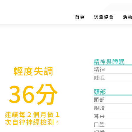
首頁
認識協會
活
精神與睡眠
輕度失調
精神
睡眠
36分
頭部
頭部
眼睛
建議每２個月做１
耳朵
次自律神經檢測。
口腔