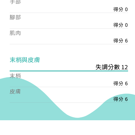
手部
會審核通過後即通知您進行繳費，繳費資訊如下
——
得分 0
【會費】
腳部
個人會員:
得分 0
入會費新臺幣1200元，於會員入會時繳納；常年會
肌肉
費1200元，於每年度繳納。
得分 6
團體會員:
入會費新臺幣3000元，於會員入會時繳納；常年會
末梢與皮膚
費3000元，於每年度繳納。
失調分數 12
戶名: 社團法人台灣自律神經健康培訓暨發展協會
末梢
帳號: 003-03-501566-2
得分 6
銀行: (013) 國泰世華 南京東路分行
皮膚
得分 6