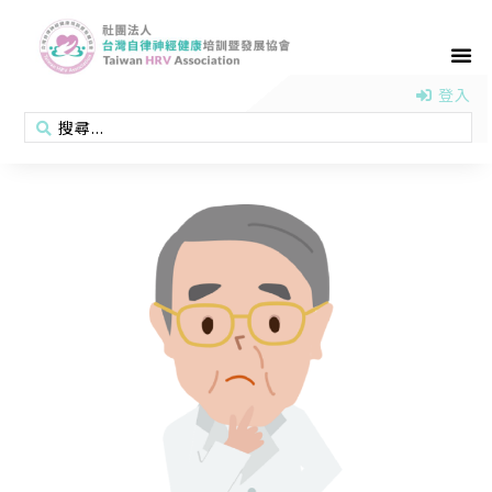
首頁
認識協會
活動消息
醫學新知
衛教專區
會員專區
聯絡我們
登入