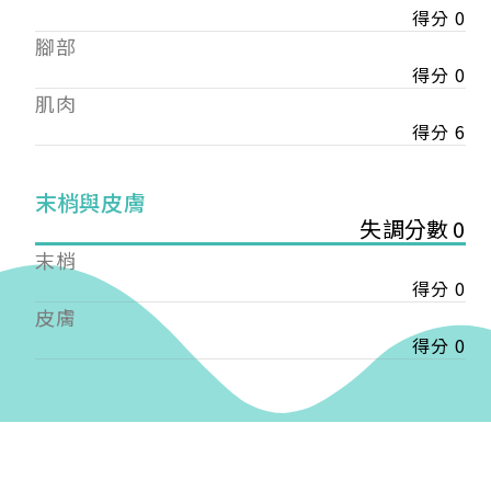
得分 0
——
腳部
【會費】
個人會員:
得分 0
入會費新臺幣1200元，於會員入會時繳納；常年會
肌肉
費1200元，於每年度繳納。
得分 6
團體會員:
入會費新臺幣3000元，於會員入會時繳納；常年會
末梢與皮膚
費3000元，於每年度繳納。
失調分數 0
末梢
戶名: 社團法人台灣自律神經健康培訓暨發展協會
得分 0
帳號: 003-03-501566-2
銀行: (013) 國泰世華 南京東路分行
皮膚
得分 0