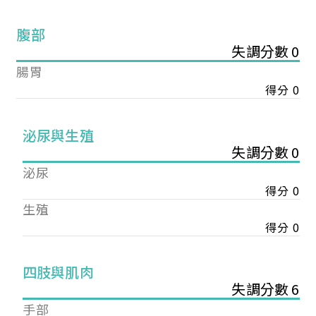
腹部
失調分數 0
腸胃
得分 0
泌尿與生殖
失調分數 0
泌尿
得分 0
生殖
得分 0
您已成功送出會員申請
四肢與肌肉
失調分數 6
您好，您的會員申請，已成功送出，經本協會理事
手部
會審核通過後即通知您進行繳費，繳費資訊如下