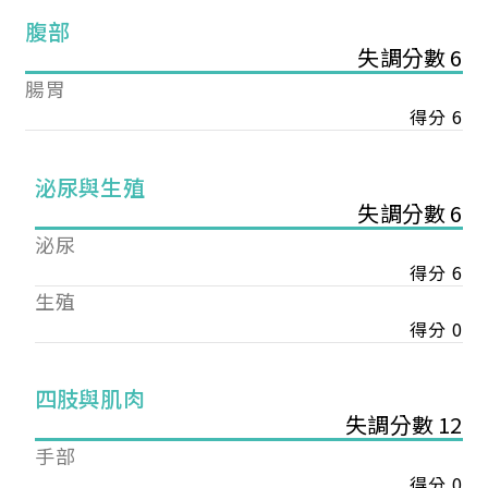
腹部
失調分數 6
腸胃
得分 6
泌尿與生殖
失調分數 6
泌尿
得分 6
生殖
得分 0
您已成功送出會員申請
四肢與肌肉
失調分數 12
您好，您的會員申請，已成功送出，經本協會理事
手部
會審核通過後即通知您進行繳費，繳費資訊如下
得分 0