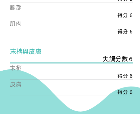
——
腳部
【會費】
得分 6
個人會員:
肌肉
入會費新臺幣1200元，於會員入會時繳納；常年會
費1200元，於每年度繳納。
得分 6
團體會員:
末梢與皮膚
入會費新臺幣3000元，於會員入會時繳納；常年會
失調分數 6
費3000元，於每年度繳納。
末梢
戶名: 社團法人台灣自律神經健康培訓暨發展協會
得分 6
帳號: 003-03-501566-2
皮膚
銀行: (013) 國泰世華 南京東路分行
得分 0