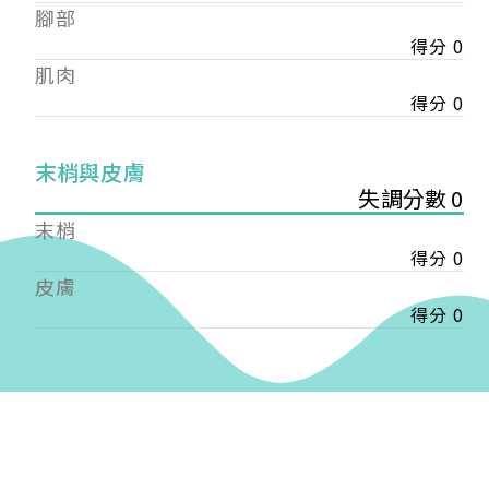
——
腳部
【會費】
得分 0
個人會員:
肌肉
入會費新臺幣1200元，於會員入會時繳納；常年會
得分 0
費1200元，於每年度繳納。
團體會員:
末梢與皮膚
入會費新臺幣3000元，於會員入會時繳納；常年會
失調分數 0
費3000元，於每年度繳納。
末梢
戶名: 社團法人台灣自律神經健康培訓暨發展協會
得分 0
帳號: 003-03-501566-2
皮膚
銀行: (013) 國泰世華 南京東路分行
得分 0