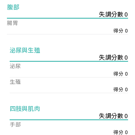
腹部
失調分數 0
腸胃
得分 0
泌尿與生殖
失調分數 0
泌尿
得分 0
生殖
得分 0
您已成功送出會員申請
四肢與肌肉
失調分數 0
手部
您好，您的會員申請，已成功送出，經本協會理事
會審核通過後即通知您進行繳費，繳費資訊如下
得分 0