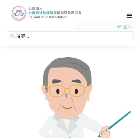
首頁
認識協會
活動消息
醫學新知
衛教專區
會員專區
聯絡我們
登入