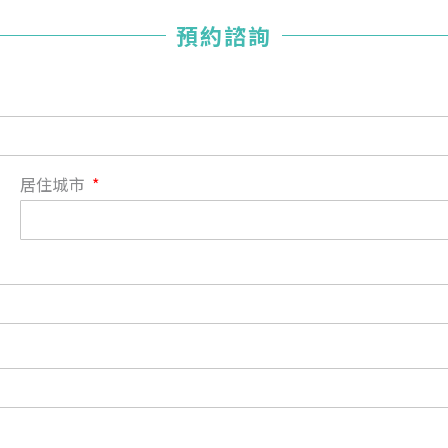
您已成功送出會員申請
預約諮詢
您好，您的會員申請，已成功送出，經本協會理事會審核
通過後即通知您進行繳費，繳費資訊如下
——
【會費】
個人會員:
入會費新臺幣1200元，於會員入會時繳納；常年會費1200
居住城市
元，於每年度繳納。
團體會員:
入會費新臺幣3000元，於會員入會時繳納；常年會費3000
元，於每年度繳納。
戶名: 社團法人台灣自律神經健康培訓暨發展協會
帳號: 003-03-501566-2
銀行: (013) 國泰世華 南京東路分行