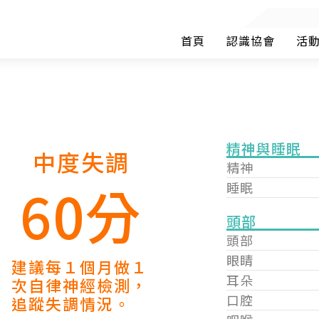
首頁
認識協會
活
精神與睡眠
中度失調
精神
60分
睡眠
頭部
頭部
眼睛
建議每１個月做１
耳朵
次自律神經檢測，
口腔
追蹤失調情況。