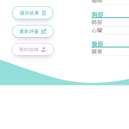
咽喉
儲存結果
胸部
肺部
心臟
重新評量
腹部
預約諮詢
腸胃