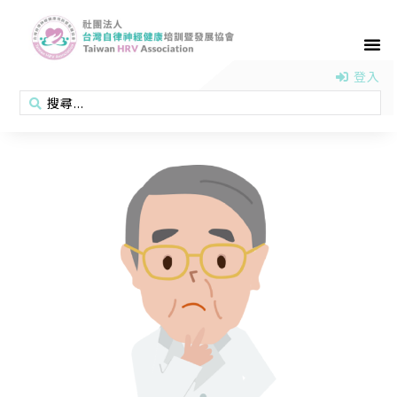
首頁
認識協會
活動消息
醫學新知
衛教專區
會員專區
聯絡我們
登入