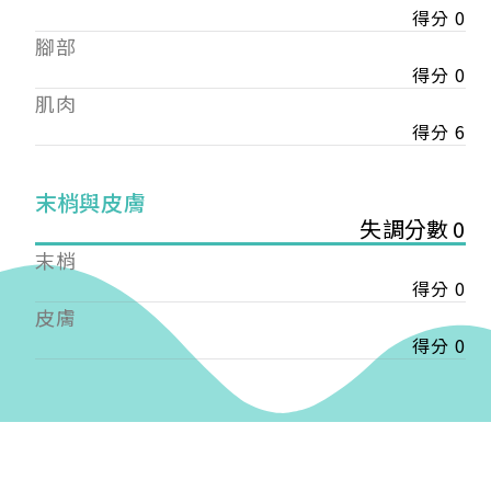
得分 0
——
腳部
【會費】
個人會員:
得分 0
入會費新臺幣1200元，於會員入會時繳納；常年會
肌肉
費1200元，於每年度繳納。
得分 6
團體會員:
入會費新臺幣3000元，於會員入會時繳納；常年會
末梢與皮膚
費3000元，於每年度繳納。
失調分數 0
末梢
戶名: 社團法人台灣自律神經健康培訓暨發展協會
得分 0
帳號: 003-03-501566-2
銀行: (013) 國泰世華 南京東路分行
皮膚
得分 0