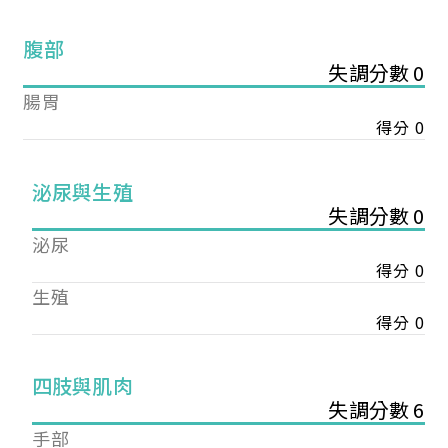
腹部
失調分數 0
腸胃
得分 0
泌尿與生殖
失調分數 0
泌尿
得分 0
生殖
得分 0
您已成功送出會員申請
四肢與肌肉
失調分數 6
您好，您的會員申請，已成功送出，經本協會理事
手部
會審核通過後即通知您進行繳費，繳費資訊如下