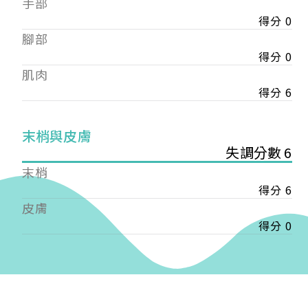
手部
會審核通過後即通知您進行繳費，繳費資訊如下
——
得分 0
【會費】
腳部
個人會員:
得分 0
入會費新臺幣1200元，於會員入會時繳納；常年會
肌肉
費1200元，於每年度繳納。
得分 6
團體會員:
入會費新臺幣3000元，於會員入會時繳納；常年會
末梢與皮膚
費3000元，於每年度繳納。
失調分數 6
戶名: 社團法人台灣自律神經健康培訓暨發展協會
末梢
帳號: 003-03-501566-2
得分 6
銀行: (013) 國泰世華 南京東路分行
皮膚
得分 0