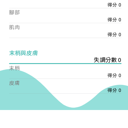
得分 0
——
腳部
【會費】
個人會員:
得分 0
入會費新臺幣1200元，於會員入會時繳納；常年會
肌肉
費1200元，於每年度繳納。
得分 0
團體會員:
入會費新臺幣3000元，於會員入會時繳納；常年會
末梢與皮膚
費3000元，於每年度繳納。
失調分數 0
末梢
戶名: 社團法人台灣自律神經健康培訓暨發展協會
得分 0
帳號: 003-03-501566-2
銀行: (013) 國泰世華 南京東路分行
皮膚
得分 0