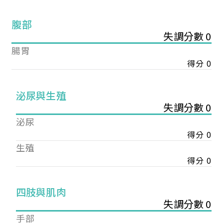
腹部
失調分數 0
腸胃
得分 0
泌尿與生殖
失調分數 0
泌尿
得分 0
生殖
得分 0
您已成功送出會員申請
四肢與肌肉
失調分數 0
您好，您的會員申請，已成功送出，經本協會理事
手部
會審核通過後即通知您進行繳費，繳費資訊如下