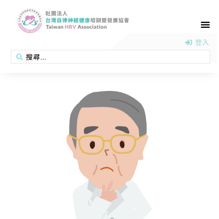
首頁
認識協會
活動消息
醫學新知
衛教專區
會員專區
聯絡我們
登入