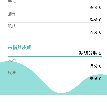
手部
會審核通過後即通知您進行繳費，繳費資訊如下
——
得分 6
【會費】
腳部
個人會員:
得分 0
入會費新臺幣1200元，於會員入會時繳納；常年會
肌肉
費1200元，於每年度繳納。
得分 6
團體會員:
入會費新臺幣3000元，於會員入會時繳納；常年會
末梢與皮膚
費3000元，於每年度繳納。
失調分數 6
戶名: 社團法人台灣自律神經健康培訓暨發展協會
末梢
帳號: 003-03-501566-2
得分 6
銀行: (013) 國泰世華 南京東路分行
皮膚
得分 0