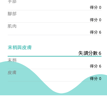
手部
會審核通過後即通知您進行繳費，繳費資訊如下
——
得分 0
【會費】
腳部
個人會員:
得分 0
入會費新臺幣1200元，於會員入會時繳納；常年會
肌肉
費1200元，於每年度繳納。
得分 6
團體會員:
入會費新臺幣3000元，於會員入會時繳納；常年會
末梢與皮膚
費3000元，於每年度繳納。
失調分數 6
戶名: 社團法人台灣自律神經健康培訓暨發展協會
末梢
帳號: 003-03-501566-2
得分 6
銀行: (013) 國泰世華 南京東路分行
皮膚
得分 0