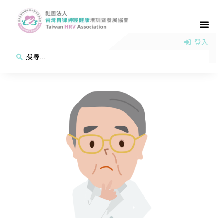
首頁
認識協會
活動消息
醫學新知
衛教專區
會員專區
聯絡我們
登入