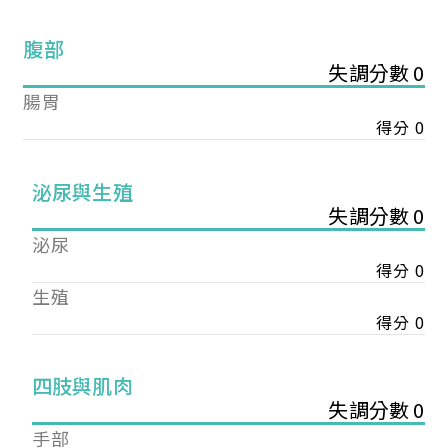
腹部
失調分數 0
腸胃
得分 0
泌尿與生殖
失調分數 0
泌尿
得分 0
生殖
得分 0
您已成功送出會員申請
四肢與肌肉
失調分數 0
您好，您的會員申請，已成功送出，經本協會理事
手部
會審核通過後即通知您進行繳費，繳費資訊如下