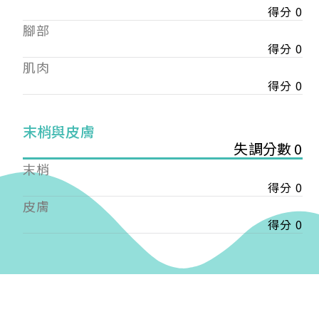
得分 0
——
腳部
【會費】
個人會員:
得分 0
入會費新臺幣1200元，於會員入會時繳納；常年會
肌肉
費1200元，於每年度繳納。
得分 0
團體會員:
入會費新臺幣3000元，於會員入會時繳納；常年會
末梢與皮膚
費3000元，於每年度繳納。
失調分數 0
末梢
戶名: 社團法人台灣自律神經健康培訓暨發展協會
得分 0
帳號: 003-03-501566-2
銀行: (013) 國泰世華 南京東路分行
皮膚
得分 0