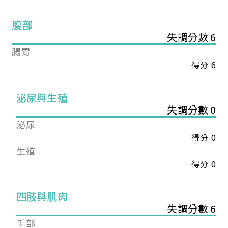
腹部
失調分數 6
腸胃
得分 6
泌尿與生殖
失調分數 0
泌尿
得分 0
生殖
得分 0
您已成功送出會員申請
四肢與肌肉
失調分數 6
您好，您的會員申請，已成功送出，經本協會理事
手部
會審核通過後即通知您進行繳費，繳費資訊如下