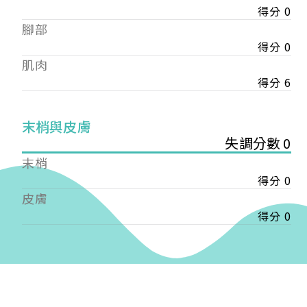
得分 0
——
腳部
【會費】
個人會員:
得分 0
入會費新臺幣1200元，於會員入會時繳納；常年會
肌肉
費1200元，於每年度繳納。
得分 6
團體會員:
入會費新臺幣3000元，於會員入會時繳納；常年會
末梢與皮膚
費3000元，於每年度繳納。
失調分數 0
末梢
戶名: 社團法人台灣自律神經健康培訓暨發展協會
得分 0
帳號: 003-03-501566-2
銀行: (013) 國泰世華 南京東路分行
皮膚
得分 0