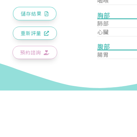
咽喉
儲存結果
胸部
肺部
心臟
重新評量
腹部
預約諮詢
腸胃