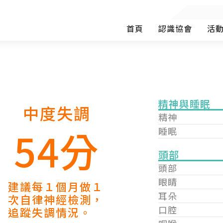
首頁
認識協會
活
精神與睡眠
中度失調
精神
54分
睡眠
頭部
頭部
眼睛
建議每１個月做１
耳朵
次自律神經檢測，
口腔
追蹤失調情況。