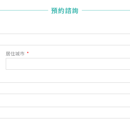
您已成功送出會員申請
預約諮詢
您好，您的會員申請，已成功送出，經本協會理事會審核
通過後即通知您進行繳費，繳費資訊如下
——
【會費】
個人會員:
入會費新臺幣1200元，於會員入會時繳納；常年會費1200
居住城市
元，於每年度繳納。
團體會員:
入會費新臺幣3000元，於會員入會時繳納；常年會費3000
元，於每年度繳納。
戶名: 社團法人台灣自律神經健康培訓暨發展協會
帳號: 003-03-501566-2
銀行: (013) 國泰世華 南京東路分行