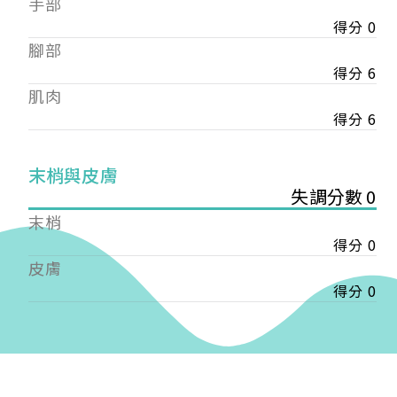
手部
會審核通過後即通知您進行繳費，繳費資訊如下
——
得分 0
【會費】
腳部
個人會員:
得分 6
入會費新臺幣1200元，於會員入會時繳納；常年會
肌肉
費1200元，於每年度繳納。
得分 6
團體會員:
入會費新臺幣3000元，於會員入會時繳納；常年會
末梢與皮膚
費3000元，於每年度繳納。
失調分數 0
戶名: 社團法人台灣自律神經健康培訓暨發展協會
末梢
帳號: 003-03-501566-2
得分 0
銀行: (013) 國泰世華 南京東路分行
皮膚
得分 0