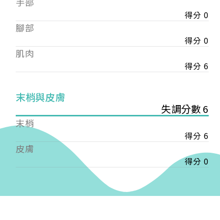
手部
會審核通過後即通知您進行繳費，繳費資訊如下
——
得分 0
【會費】
腳部
個人會員:
得分 0
入會費新臺幣1200元，於會員入會時繳納；常年會
肌肉
費1200元，於每年度繳納。
得分 6
團體會員:
入會費新臺幣3000元，於會員入會時繳納；常年會
末梢與皮膚
費3000元，於每年度繳納。
失調分數 6
戶名: 社團法人台灣自律神經健康培訓暨發展協會
末梢
帳號: 003-03-501566-2
得分 6
銀行: (013) 國泰世華 南京東路分行
皮膚
得分 0